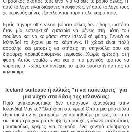
Ο βασικός σκοπός τους είναι για να δεις το βόριο σέλας. Γι'
αυτό το λόγο είναι διάφανες προφανώς, γι' αυτό το λόγο τους
χειμερινούς μήνες εξαντλούνται πάρα πολύ καιρό πριν.
Εμείς πήγαμε off season, βόρειο σέλας δεν είδαμε, ωστόσο
ήταν μία εκπληκτική εμπειρία να μένεις στη μέση του
πουθενά και να κοιμάσαι στην Ισλανδική φύση. Γενικά οι
Ισλανδοί το έχουν με το κάμπινγκ. Η χώρα είναι πολύ
ασφαλής και μπορείς να στήσεις τη σκηνούλα σου σε
διάφορες προκαθορισμένες περιοχές. Χωρίς χρέωση, στη
φύση. Αυτός νομίζω είναι και ο πιο μαγικός τρόπος να
γυρίσεις τη χώρα, αν αντέχεις το κρύο φυσικά ή αν πας το
καλοκαίρι.
Iceland suitcase ή αλλιώς "τι να πακετάρεις" για
μια νύχτα στα δάση της Ισλανδίας:
Ποιό αντικουνουπικό; δεν υπάρχουν κουνούπια στην
Ισλανδία! Μαγικό? Όλα χάρη στο κρύο! Οπότε μια μασκούλα
είναι must αν δε μπορούμε να κοιμηθούμε με φως και από
εκεί και πέρα χοντρά αδιάβροχα ρούχα, γούνινα παπούτσια,
μουσικούλα, κρέμες για το κρύο, ένα χοντρό αδιάβροχο