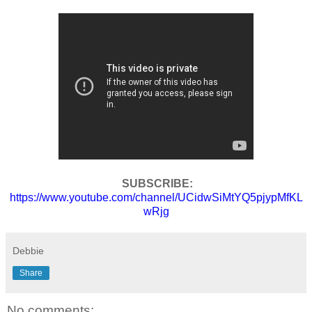
SUBSCRIBE:
https://www.youtube.com/channel/UCidwSiMtYQ5pjypMfKL
wRjg
Debbie
Share
No comments: