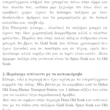
υπερσύγχρονα κτήριά του χτισμένα πάνω στην άμμο και
τον πλούτο του, ωστόσο μην ξεχνάμε ότι όπως όλες οι
αραβικές χώρες έχουν τα διάσημα παζάρια με τους
δαιδαλώδεις δρόμους και τα μικρομάγαζα με τα τοπικά
καλούδια και σουβενίρ.
Στο Ντουμπάι (είπαμε... πλούτος) τα παζάρια μπορεί να
έχουν την ίδια χωροταξική διαρρύθμιση αλλά ο πλούτος
φαίνεται.. Παρόλο που στην παλιά πόλη οι άνθρωποι είναι
φτωχοί, θα βρεις το
Gold Souk που τέτοια χρυσαφικά δεν
έχεις ξαναδεί, και σε ποσότητα και σε τέχνη.. εμείς δεν
ψωνίσαμε αλλά νομίζω ότι και οι τιμές είναι καλές.
Άλλο
όμορφο παζάρι στη γειτονιά είναι το Spice Souk και το Οld
Souk.
2. Περάσαμε απέναντι με το σαπιοκάραβο
Είπαμε, εδώ η περιοχή δεν έχει σχέση με το υπερσύγχρονο
κομμάτι της πόλης. Μία βόλτα με το καραβάκι από το Dubai
Old Souq Marine Transport Station για 1 dirham αξίζει τον κόπο
για να νιώσεις λίγο παραδοσιακή Αραβία.
Άσε που σε αφήνει στην περιοχή Deira Old Souk και από εκεί
πας με τα πόδια στα παζάρια Gold Souk, Spice Souk και Old
Souk.