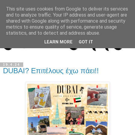
This site uses cookies from Google to deliver its services
and to analyze traffic. Your IP address and user-agent are
shared with Google along with performance and security
metrics to ensure quality of service, generate usage
statistics, and to detect and address abuse.
LEARN MORE
GOT IT
19.4.24
DUBAI? Επιτέλους έχω πάει!!