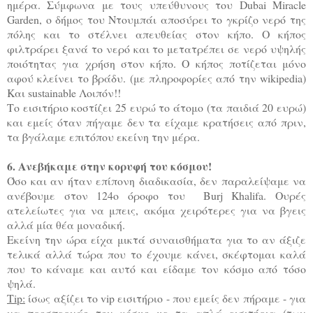
ημέρα. Σύμφωνα με τους υπεύθυνους του Dubai Miracle
Garden, ο δήμος του Ντουμπάι αποσύρει το γκρίζο νερό της
πόλης και το στέλνει απευθείας στον κήπο. Ο κήπος
φιλτράρει ξανά το νερό και το μετατρέπει σε νερό υψηλής
ποιότητας για χρήση στον κήπο. Ο κήπος ποτίζεται μόνο
αφού κλείνει το βράδυ. (με πληροφορίες από την wikipedia)
Και sustainable Λοιπόν!!
Το εισιτήριο κοστίζει 25 ευρώ το άτομο (τα παιδιά 20 ευρώ)
και εμείς όταν πήγαμε δεν τα είχαμε κρατήσεις από πριν,
τα βγάλαμε επιτόπου εκείνη την μέρα.
6. Ανεβήκαμε στην κορυφή του κόσμου!
Όσο και αν ήταν επίπονη διαδικασία, δεν παραλείψαμε να
ανέβουμε στον 124ο όροφο του B
urj Khalifa. Ουρές
ατελείωτες για να μπεις, ακόμα χειρότερες για να βγεις
αλλά μία θέα μοναδική.
Εκείνη την ώρα είχα μικτά συναισθήματα για το αν άξιζε
τελικά αλλά τώρα που το έχουμε κάνει, σκέφτομαι καλά
που το κάναμε και αυτό και είδαμε τον κόσμο από τόσο
ψηλά.
Τip:
ίσως αξίζει το vip εισιτήριο - που εμείς δεν πήραμε - για
να προσπερνάς τον κόσμο με τα απλά εισιτήρια (των