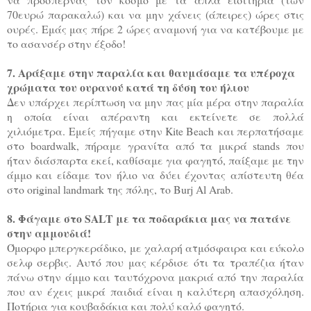
70ευρώ παρακαλώ) και να μην χάνεις (άπειρες) ώρες στις
ουρές. Εμάς μας πήρε 2 ώρες αναμονή για να κατέβουμε με
το ασανσέρ στην έξοδο!
7. Αράξαμε στην παραλία και θαυμάσαμε τα υπέροχα
χρώματα του ουρανού κατά τη δύση του ήλιου
Δεν υπάρχει περίπτωση να μην πας μία μέρα στην παραλία
η οποία είναι απέραντη και εκτείνετε σε πολλά
χιλιόμετρα.
Εμείς πήγαμε στην Kite Beach
και περπατήσαμε
στο boardwalk, πήραμε γρανίτα από τα μικρά stands που
ήταν διάσπαρτα εκεί, καθίσαμε για φαγητό, παίξαμε με την
άμμο και είδαμε τον ήλιο να δύει έχοντας απίστευτη θέα
στο original landmark της πόλης, το Burj Al Arab.
8. Φάγαμε στο SALT με τα ποδαράκια μας να πατάνε
στην αμμουδιά!
Όμορφο μπεργκεράδικο, με χαλαρή ατμόσφαιρα και εύκολο
σελφ σερβις. Αυτό που μας κέρδισε ότι τα τραπέζια ήταν
πάνω στην άμμο και ταυτόχρονα μακριά από την παραλία
που αν έχεις μικρά παιδιά είναι η καλύτερη απασχόληση.
Ποτήρια για κουβαδάκια και πολύ καλό φαγητό.