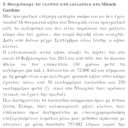
5. Θαυμάσαμε τα γλυπτά από λουλούδια στο Miracle
Gardens
Μία πραγματικά υπέροχη εμπειρία ακόμα και αν δεν έχεις
παιδιά! Οι θαυμαστοί κήποι του Ντουμπάι είναι πραγματικά
κάτι το εκπληκτικό και δεν είναι παράλογο που μαζεύει
κόσμο όλο τον χρόνο... όσο καιρό δηλαδή είναι ανοιχτός.
Διότι από Ιούνιο μέχρι Σεπτέμβριο λόγω ζέστης ο κήπος
κλείνει.
Ο εντυπωσιακός αυτός κήπος άνοιξε τις πόρτες του στο
κοινό 14 Φεβρουαρίου του 2013 και από τότε που το άκουσα
ήθελα να τον επισκεπτών (10 χρόνια μετά τα
κατάφερα..pas mal..). Απλώνεται σε 72.000 m2 και σύμφωνα
με τη google είναι ο μεγαλύτερος φυσικός κήπος στον κόσμο
έχοντας πάνω από 50 εκατομμύρια λουλούδια και 250
εκατομμύρια φυτά (!) (εκεί στο Ντουμπάι τους αρέσουν
γενικώς να έχουν την πρωτιά).
Πως διατηρούνται τα λουλούδια ολόφρεσκα όμως με τέτοια
ζέστη; Είπαμε, τους καλοκαιρινούς μήνες κλείνει, τους
υπόλοιπους όμως διατηρούνται με
επαναχρησιμοποίηση
επεξεργασμένων λυμάτων μέσω μιας μεθόδου άρδευσης με
σταγόνες με μέση ποσότητα 757.082 λίτρων νερού την