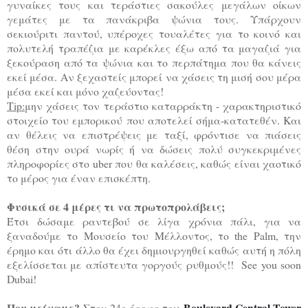
γυναίκες τους και τεράστιες σακούλες μεγάλων οίκων
γεμάτες με τα πανάκριβα ψώνια τους. Υπάρχουν
σεκιούριτι παντού, υπέροχες τουαλέτες για το κοινό και
πολυτελή τραπέζια με καρέκλες έξω από τα μαγαζιά για
ξεκούραση από τα ψώνια και το περπάτημα που θα κάνεις
εκεί μέσα. Αν ξεχαστείς μπορεί να χάσεις τη μισή σου μέρα
μέσα εκεί και μόνο χαζεύοντας!
Tip:
μην χάσεις τον τεράστιο καταρράκτη - χαρακτηριστικό
στοιχείο του εμπορικού που αποτελεί σήμα-κατατεθέν. Και
αν θέλεις να επιστρέψεις με ταξί, φρόντισε να πιάσεις
θέση στην ουρά νωρίς ή να δώσεις πολύ συγκεκριμένες
πληροφορίες στο uber που θα καλέσεις, καθώς είναι χαοτικό
το μέρος για έναν επισκέπτη.
Φυσικά σε 4 μέρες τι να πρωτοπρολάβεις;
Έτσι δώσαμε ραντεβού σε λίγα χρόνια πάλι, για να
ξαναδούμε το Μουσείο του Μέλλοντος, το the Palm, την
έρημο και
ότι άλλο θα έχει δημιουργηθεί καθώς αυτή η πόλη
εξελίσσεται με απίστευτα γοργούς ρυθμούς!! See you soon
Dubai!
Που μείναμε?
Boulevard Central Tower
Στον 24ο όροφο του