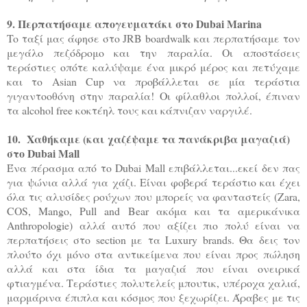
9. Περπατήσαμε απογευματάκι στο Dubai Marina
To ταξί μας άφησε στο JRB boardwalk και περπατήσαμε τον
μεγάλο πεζόδρομο και την παραλία. Οι αποστάσεις
τεράστιες οπότε καλύψαμε ένα μικρό μέρος και πετύχαμε
και το Asian Cup να προβάλλεται σε μία τεράστια
γιγαντοοθόνη στην παραλία! Οι φίλαθλοι πολλοί, έπιναν
τα alcohol free κοκτέηλ τους και κάπνιζαν ναργιλέ.
10. Χαθήκαμε (και χαζέψαμε τα πανάκριβα μαγαζιά)
στο Dubai Mall
Ένα πέρασμα από το Dubai Mall επιβάλλεται...εκεί δεν πας
για ψώνια αλλά για χάζι. Είναι φοβερά τεράστιο και έχει
όλα τις αλυσίδες ρούχων που μπορείς να φανταστείς (Zara,
COS, Mango, Pull and Bear ακόμα και τα αμερικάνικα
Anthropologie) αλλά αυτό που αξίζει πιο πολύ είναι να
περπατήσεις στο section με τα Luxury brands. Θα δεις τον
πλούτο όχι μόνο στα αντικείμενα που είναι προς πώληση
αλλά και στα ίδια τα μαγαζιά που είναι ονειρικά
φτιαγμένα. Τεράστιες πολυτελείς μπουτικ, υπέροχα χαλιά,
μαρμάρινα έπιπλα και κόσμος που ξεχωρίζει. Άραβες με τις