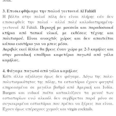
3. Επισκεφθήκαμε την παλιά γειτονιά Al Fahidi
H βόλτα στην παλιά πόλη δεν είναι πλήρης εάν δεν
επισκεφθείς την παλιά - αλλά πολύ καλοδιατηρημένη-
γειτονιά Al Fahidi.
Περιοχή με μουσεία και παραδοσιακά
κτήρια από τοπικά υλικά, με εκθέσεις τέχνης και
πολιτισμού. Είναι ανοιχτός χώρος και δεν απαιτείται
κάποιο εισιτήριο για να μπεις μέσα.
Ακριβώς εκεί δίπλα θα βρεις έναν χώρο με 2-3 καμήλες και
στην μοναδική υπαίθρια καφετέρια παγωτό από γάλα
καμήλας.
4. Φάγαμε παγωτό από γάλα καμήλας
Κάτι άλλο αξιόλογο όμως δεν φάγαμε. Λόγω της πολυ-
πολυτισμικότητας της πόλης, τα εστιατόρια έχουν φαγητά
επηρεασμένα σε μεγάλο βαθμό από Αμερική και Ινδία.
Burgers και ινδικά πιάτα κατακλύζουν τα μενού των
εστιατορίων ενώ αλκοόλ δεν σερβίρεται παρά μόνο σε
συγκεκριμένα εστιατόρια που πρέπει να ξέρεις πια είναι.
Έχουν όμως υπέροχους χυμούς και virgin cocktails.