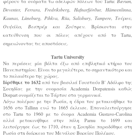
φέρουν τα ονόματα τω αδελφών πόλεων του Tartu:
Bærum, 
Deventer, Ferrara, Fredriksberg, Hafnarfjörður, Hämeenlinna, 
Kaunas, Lüneburg, Pihkva, Riia, Salisbury
, Tampere, Τούρου, 
Ουψάλα, Βεσπρέμ και Ζούτφεν
.
Βρίσκονται στην 
κατεύθυνση που οι πόλεις απέχουν από το Tartu, 
σημειώνοντας τις αποστάσεις.
Tartu University
Να περάσεις μία βόλτα έξω από επιβλητικό κτήριο του
Πανεπιστημίου. Είναι το μεγαλύτερο, το σημαντικότερο και
το παλαιότερο της χώρας.
Ιδρύθηκε το 1632
από τον βασιλιά Γουσταύο Β' Αδόλφο της
Σουηδίας με την ονομασία Academia Dorpatensis καθώς
Dorpart ονομάζεται το Τάρτου στα γερμανικά.
Λόγω πολέμου με την Ρωσία, η έδρα του μετακινήθηκε το
1656 στο Tallinn ενώ το 1665 έκλεισε. Επαναλειτούργησε
στο Tartu το 1960 με το όνομα Academia Gustavo-Carolina
αλλά μετακινήθηκε στην πόλη Parnu το 1699 και
λειτούργησε έως το 1710, όταν η Σουηδία παραδόθηκε στη
Ρωσία στη διάρκεια του Μεγάλου Βορείου Πολέμου.