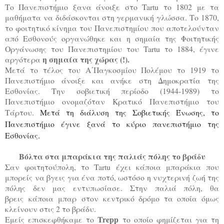
Το Πανεπιστήμιο ξανα άνοιξε στο Tartu το 1802 με τα
μαθήματα να διδάσκονται στη γερμανική γλώσσα. Το 1870,
το φοιτητικό κίνημα του Πανεπιστημίου που αποτελούνταν
από Εσθονούς οργανώθηκε και η σημαία της Φοιτητικής
Οργάνωσης του Πανεπιστημίου του Tartu το 1884, έγινε
η σημαία της χώρας (!).
αργότερα
Μετά το τέλος του Α΄Παγκοσμίου Πολέμου το 1919 το
Πανεπιστήμιο άνοιξε και ανήκε στη Δημοκρατία της
Εσθονίας. Την σοβιετική περίοδο (1944-1989) το
Πανεπιστήμιο ονομαζόταν Κρατικό Πανεπιστήμιο του
Τάρτου.
Μετά τη διάλυση της Σοβιετικής Ένωσης, το
Πανεπιστήμιο έγινε ξανά το κύριο πανεπιστήμιο της
Εσθονίας.
Βόλτα στα μπαράκια της παλιάς πόλης το βράδυ
Σαν φοιτητούπολη, το Tartu έχει κάποια μπαράκια που
μπορείς να βγεις για ένα ποτό, ωστόσο η νυχτερινή ζωή της
πόλης δεν μας εντυπωσίασε. Στην παλιά πόλη, θα
βρεις κάποια μπαρ στον κεντρικό δρόμο τα οποία όμως
κλείνουν στις 2 το βράδυ.
Trepp
Εμείς επισκεφθήκαμε το
το οποίο φημίζεται για τη