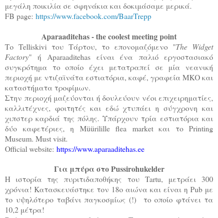
μεγάλη ποικιλία σε σφηνάκια και δοκιμάσαμε μερικά.
FB page:
https://www.facebook.com/BaarTrepp
Aparaaditehas - the coolest meeting point
Το Telliskivi του Τάρτου, το επονομαζόμενο "
The Widget
Factory
" ή
Aparaaditehas είναι ένα παλιό εργοστασιακό
συγκρότημα το οποίο έχει μετατραπεί σε μία νεανική
περιοχή με ντιζαϊνάτα εστιατόρια, καφέ, γραφεία ΜΚΟ και
καταστήματα τροφίμων.
Στην περιοχή μαζεύονται ή δουλεύουν νέοι επιχειρηματίες,
καλλιτέχνες, φοιτητές και εδώ χτυπάει η σύγχρονη και
χιπστερ καρδιά της πόλης. Υπάρχουν τρία εστιατόρια και
δύο καφετέριες, η
Müürilille flea market και το Printing
Museum. Must visit.
Official website:
https://www.aparaaditehas.ee
Για μπύρα στο Pussirohukelder
H ιστορία της πυριτιδαποθήκης του Tartu, μετράει 300
χρόνια! Κατασκευάστηκε τον 18ο αιώνα και είναι η Pub με
το υψηλότερο ταβάνι παγκοσμίως (!) το οποίο φτάνει τα
10,2 μέτρα!