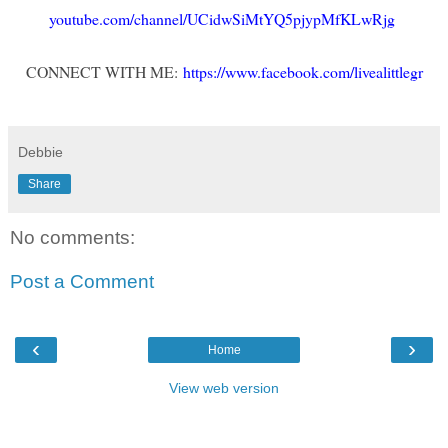
youtube.com/channel/UCidwSiMtYQ5pjypMfKLwRjg
CONNECT WITH ME:
https://www.facebook.com/livealittlegr
Debbie
Share
No comments:
Post a Comment
‹
›
Home
View web version