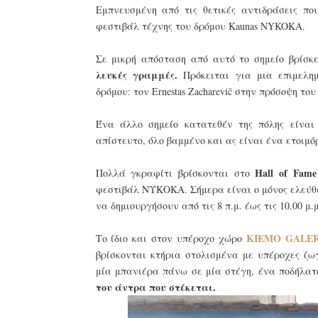
Εμπνευσμένη από τις θετικές αντιδράσεις πο
φεστιβάλ τέχνης του δρόμου Kaunas NYKOKA.
Σε μικρή απόσταση από αυτό το σημείο βρίσκ
λευκές γραμμές.
Πρόκειται για μια επιμελημ
δρόμου: τον Ernestas Zacharevič στην πρόσοψη του K
Ένα άλλο σημείο κατατεθέν της πόλης είνα
απίστευτο, όλο βαμμένο και ας είναι ένα ετοιμ
Hall of Fam
Πολλά γκραφίτι βρίσκονται στο
φεστιβάλ ΝΥΚΟΚΑ. Σήμερα είναι ο μόνος ελεύθερ
να δημιουργήσουν από τις 8 π.μ. έως τις 10.00 μ
KIEMO GΑLER
Το ίδιο και στον υπέροχο χώρο
βρίσκονται κτήρια στολισμένα με υπέροχες ζω
μία μπανιέρα πάνω σε μία στέγη, ένα ποδήλατ
του άντρα που στέκεται.