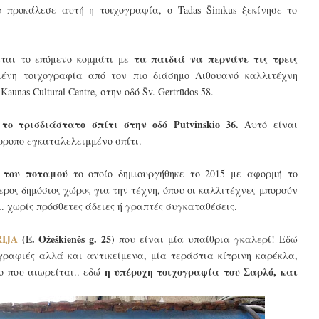
υ προκάλεσε αυτή η τοιχογραφία, ο Tadas Šimkus ξεκίνησε το
τα παιδιά να περνάνε τις τρεις
εται το επόμενο κομμάτι με
ένη τοιχογραφία από τον πιο διάσημο Λιθουανό καλλιτέχνη
aunas Cultural Centre, στην οδό Šv. Gertrūdos 58.
το τρισδιάστατο σπίτι στην οδό Putvinskio 36.
ι
Αυτό είναι
όρροπο εγκαταλελειμμένο σπίτι.
e του ποταμού
το οποίο δημιουργήθηκε το 2015 με αφορμή το
ος δημόσιος χώρος για την τέχνη, όπου οι καλλιτέχνες μπορούν
.μ. χωρίς πρόσθετες άδειες ή γραπτές συγκαταθέσεις.
IJA
(
E. Ožeškienės g. 25
)
που είναι μία υπαίθρια γκαλερί! Εδώ
γραφιές αλλά και αντικείμενα, μία τεράστια κίτρινη καρέκλα,
η υπέροχη τοιχογραφία του Σαρλό, και
ο που αιωρείται.. εδώ