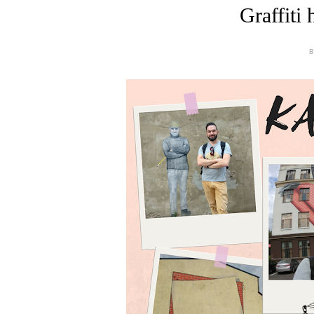
Graffiti
B