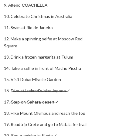
9. A̶t̶t̶e̶n̶d̶ ̶C̶O̶A̶C̶H̶E̶L̶L̶A̶!̶
10. Celebrate Christmas in Australia
11. Swim at Rio de Janeiro
12. Make a spinning selfie at Moscow Red
Square
13. Drink a frozen margarita at Tulum
14. Take a selfie in front of Machu Picchu
15. Visit Dubai Miracle Garden
16. D̶i̶v̶e̶ ̶a̶t̶ ̶I̶c̶e̶l̶a̶n̶d̶'̶s̶ ̶b̶l̶u̶e̶ ̶l̶a̶g̶o̶o̶n̶ ✓
17. ̶S̶t̶e̶p̶ ̶o̶n̶ ̶S̶a̶h̶a̶r̶a̶ ̶d̶e̶s̶e̶r̶t̶ ✓
18. Hike Mount Olympus and reach the top
19. Roadtrip Crete and go to Matala festival
20. ̶S̶e̶e̶ ̶a̶ ̶g̶e̶i̶s̶h̶a̶ ̶i̶n̶ ̶K̶y̶o̶t̶o̶ ✓