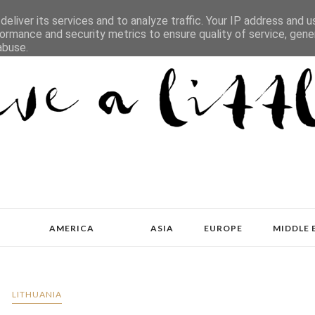
eliver its services and to analyze traffic. Your IP address and 
ormance and security metrics to ensure quality of service, gen
abuse.
AMERICA
ASIA
EUROPE
MIDDLE 
LITHUANIA