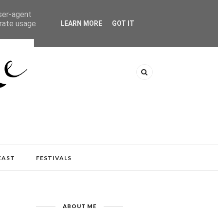
user-agent
erate usage
LEARN MORE
GOT IT
EAST
FESTIVALS
ABOUT ME