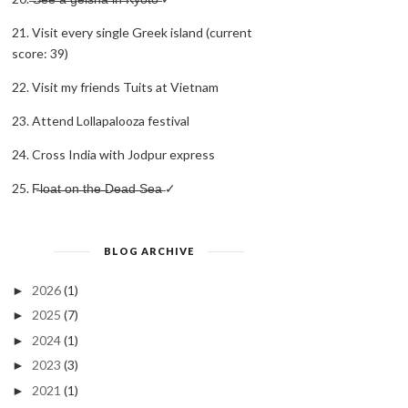
21. Visit every single Greek island (current
score: 39)
22. Visit my friends Tuits at Vietnam
23. Attend Lollapalooza festival
24. Cross India with Jodpur express
25. F̶l̶o̶a̶t̶ ̶o̶n̶ ̶t̶h̶e̶ ̶D̶e̶a̶d̶ ̶S̶e̶a̶ ✓
BLOG ARCHIVE
2026
(1)
►
2025
(7)
►
2024
(1)
►
2023
(3)
►
2021
(1)
►