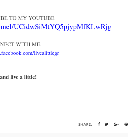
IBE TO MY YOUTUBE
annel/UCidwSiMtYQ5pjypMfKLwRjg
NECT WITH ME:
.facebook.com/livealittlegr
.and live a little!
SHARE: