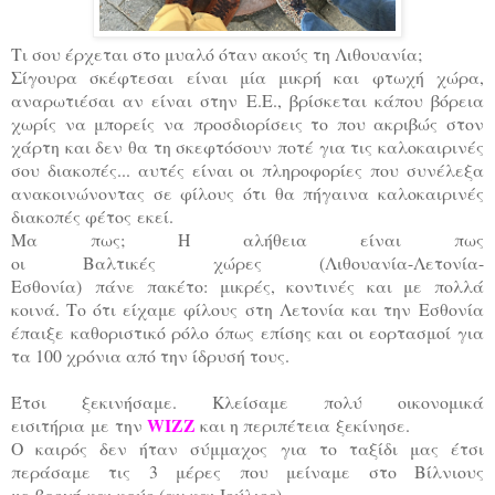
Τι σου έρχεται στο μυαλό όταν ακούς τη Λιθουανία;
Σίγουρα σκέφτεσαι είναι μία μικρή και φτωχή χώρα,
αναρωτιέσαι αν είναι στην Ε.Ε., βρίσκεται κάπου βόρεια
χωρίς να μπορείς να προσδιορίσεις το που ακριβώς στον
χάρτη και δεν θα τη σκεφτόσουν ποτέ για τις καλοκαιρινές
σου διακοπές... αυτές είναι οι πληροφορίες που συνέλεξα
ανακοινώνοντας σε φίλους ότι θα πήγαινα καλοκαιρινές
διακοπές φέτος εκεί.
Μα πως; Η αλήθεια είναι πως
οι Βαλτικές χώρες (Λιθουανία-Λετονία-
Εσθονία) πάνε πακέτο: μικρές, κοντινές και με πολλά
κοινά. Το ότι είχαμε φίλους στη Λετονία και την Εσθονία
έπαιξε καθοριστικό ρόλο όπως επίσης και οι εορτασμοί για
τα 100 χρόνια από την ίδρυσή τους.
Έτσι ξεκινήσαμε. Κλείσαμε πολύ οικονομικά
WIZZ
εισιτήρια με την
και η περιπέτεια ξεκίνησε.
Ο καιρός δεν ήταν σύμμαχος για το ταξίδι μας έτσι
περάσαμε τις 3 μέρες που μείναμε στο Βίλνιους
με βροχή και κρύο (αν και Ιούλιος).