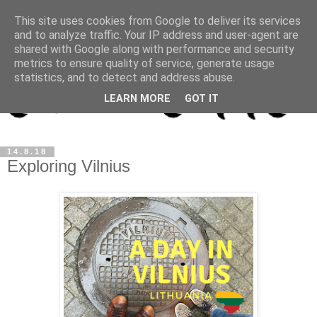
This site uses cookies from Google to deliver its services
and to analyze traffic. Your IP address and user-agent are
shared with Google along with performance and security
metrics to ensure quality of service, generate usage
statistics, and to detect and address abuse.
LEARN MORE
GOT IT
14.8.18
Exploring Vilnius